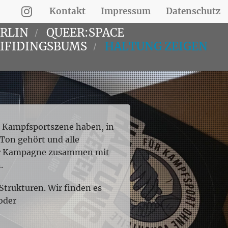
Kontakt
Impressum
Datenschutz
ERLIN
QUEER:SPACE
IFIDINGSBUMS
HALTUNG ZEIGEN
e Kampfsportszene haben, in
 Ton gehört und alle
eser Kampagne zusammen mit
.
Strukturen. Wir finden es
oder