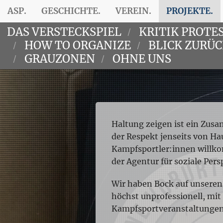
ASP.
GESCHICHTE.
VEREIN.
PROJEKTE.
DAS VERSTECKSPIEL
KRITIK PROTE
HOW TO ORGANIZE
BLICK ZURÜ
GRAUZONEN
OHNE UNS
Haltung zeigen ist ein Zus
der Respekt jenseits von Ha
Kampfsportler:innen willko
der Agentur für soziale Per
Wir haben Bock auf unseren 
höchst unprofessionell, mit
Kampfsportveranstaltungen