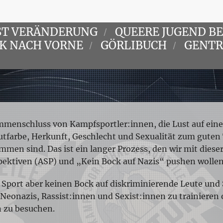
ST VERÄNDERUNG
QUEERE JUGEND B
CK NACH VORNE
GÖRLIBUCH
GENTR
ammenschluss von Kampfsportler:innen, die Lust auf ein
utfarbe, Herkunft, Geschlecht und Sexualität zum guten
mmen sind. Das ist ein langer Prozess, den wir mit di
spektiven (ASP) und „Kein Bock auf Nazis“ pushen wollen
Sport aber keinen Bock auf diskriminierende Leute und 
 Neonazis, Rassist:innen und Sexist:innen zu trainieren 
 zu besuchen.